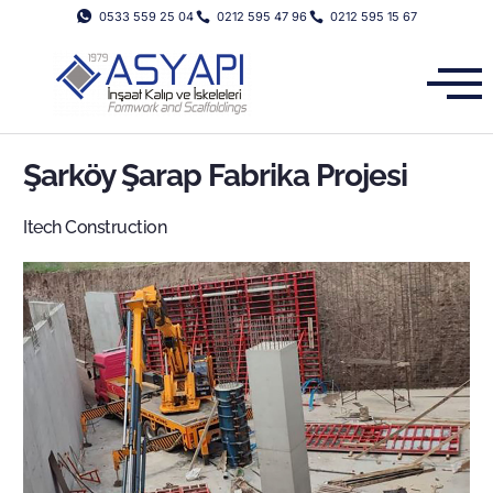
0533 559 25 04
0212 595 47 96
0212 595 15 67
Şarköy Şarap Fabrika Projesi
Itech Construction