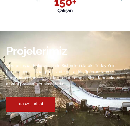
150
+
Çalışan
Projelerimiz
Asyapı İnşaat Kalıp ve İskele Sistemleri olarak, Türkiye’nin
birçok önemli inşaat projesinde yer aldık. Referanslarımız
arasında hastaneler, okullar, konut kompleksleri, fabrikalar ve
altyapı projeleri yer almaktadır.
DETAYLI BILGI