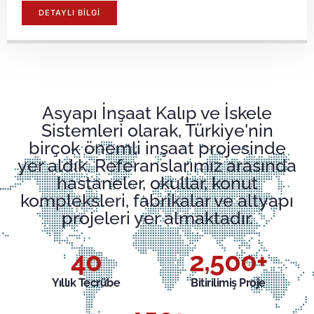
DETAYLI BİLGİ
Asyapı İnşaat Kalıp ve İskele
Sistemleri olarak, Türkiye'nin
birçok önemli inşaat projesinde
yer aldık. Referanslarımız arasında
hastaneler, okullar, konut
kompleksleri, fabrikalar ve altyapı
projeleri yer almaktadır.
40
2,500
+
Yıllık Tecrübe
Bitirilimiş Proje