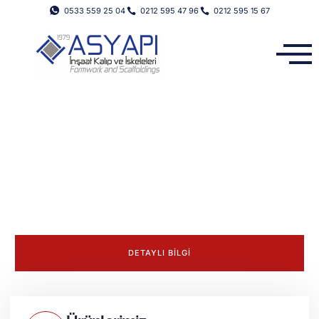
0533 559 25 04
0212 595 47 96
0212 595 15 67
40 YILLIK BÜYÜK TECRÜBE
Asyapı İnşaat Kalıp Ve İskele Sistemleri
Müşteri memnuniyetinin yolu beklentilerini karşılamaktan
geçer. Müşterilerimize verdiğimiz hizmet ve ürünlerimiz 40
yıllık geçmişimizin güvencesi altındadır.
DETAYLI BİLGİ