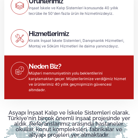
Ürünlerimiz
İnşaat İskele ve Kalıp Sistemleri konusunda 40 yıllık
tecrübe ile 50'den fazla ürün ile hizmetinizdeyiz.
Hizmetlerimiz
Kiralık İnşaat İskele Sistemleri, Danışmanlık Hizmetleri,
Montaj ve Söküm Hizmetleri ile daima yanınızdayız.
Neden Biz?
Müşteri memnuniyetinin yolu beklentilerini
karşılamaktan geçer. Müşterilerimize verdiğimiz hizmet
ve ürünlerimiz 40 yıllık geçmişimizin güvencesi
altındadır.
Asyapı İnşaat Kalıp ve İskele Sistemleri olarak,
Türkiye'nin birçok önemli inşaat projesinde yer
aldık. Referanslarımız arasında hastaneler,
okullar, konut kompleksleri, fabrikalar ve
altyapı projeleri yer almaktadır.