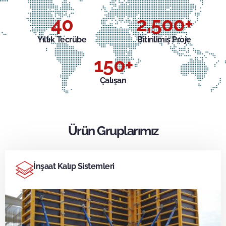
40
2,500
+
Yıllık Tecrübe
Bitirilimiş Proje
150
+
Çalışan
Ürün Gruplarımız
İnşaat Kalıp Sistemleri