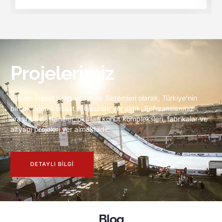
Projelerimiz
Asyapı İnşaat Kalıp ve İskele Sistemleri olarak, Türkiye’nin
birçok önemli inşaat projesinde yer aldık. Referanslarımız
arasında hastaneler, okullar, konut kompleksleri, fabrikalar ve
altyapı projeleri yer almaktadır.
DETAYLI BILGI
Blog