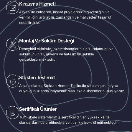
Kiralama Hizmeti
Asyapı ile çalışarak, inşaat projelerinizin güvenliğini ve
verimliliğini artırabilir, zamandan ve maliyetten tasarruf
edebilirsiniz.
Montaj Ve Söküm Desteği
Deneyimli ekibimiz, iskele sistemlerinizin kurulumunu ve
sökümünü hızlı, güvenli ve hatasız bir şekilde
gerçekleştirmektedir.
Stoktan Teslimat
Asyapı olarak, Stoktan Hemen Teslim ile size en çok ihtiyaç
duyduğunuz anda ihtiyacınız olan iskele sistemlerini sunuyoruz.
Sertifikalı Ürünler
Tüm iskele sistemlerimiz sertifikalıdır, en yüksek kalite
standartlarında üretilmekte ve titizlikle kontrol edilmektedir.